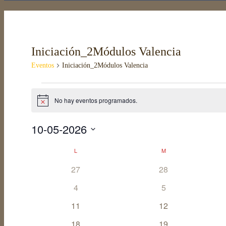
Iniciación_2Módulos Valencia
Eventos
Iniciación_2Módulos Valencia
Eventos
No hay eventos programados.
Aviso
10-05-2026
Selecciona
L
LUNES
M
MARTES
Calendario
la
0
0
27
28
fecha.
de
eventos
eventos
0
0
4
5
Eventos
eventos
eventos
0
0
11
12
eventos
eventos
0
0
18
19