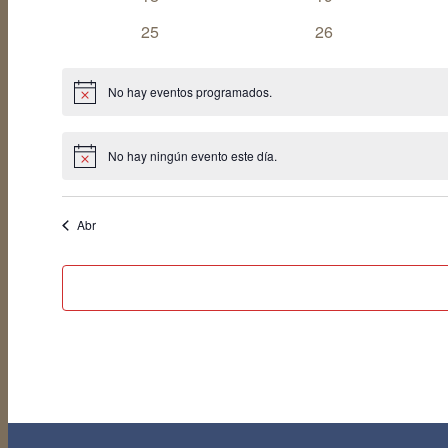
eventos
eventos
0
0
25
26
eventos
eventos
No hay eventos programados.
Aviso
No hay ningún evento este día.
Aviso
Abr