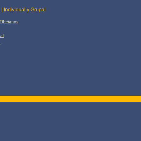
 Individual y Grupal
Tibetanos
al
o