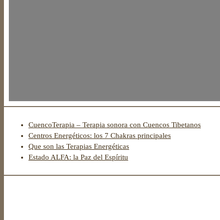
CuencoTerapia – Terapia sonora con Cuencos Tibetanos
Centros Energéticos: los 7 Chakras principales
Que son las Terapias Energéticas
Estado ALFA: la Paz del Espíritu